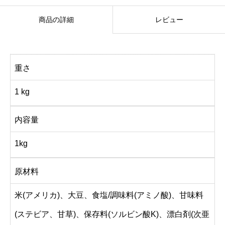
g
商品の詳細
レビュー
個
重さ
1 kg
内容量
1kg
原材料
米(アメリカ)、大豆、食塩/調味料(アミノ酸)、甘味料
(ステビア、甘草)、保存料(ソルビン酸K)、漂白剤(次亜