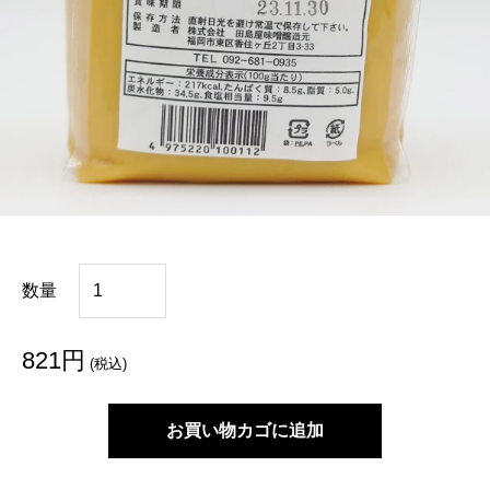
特
数量
米
み
821
円
(税込)
そ
お買い物カゴに追加
1
k